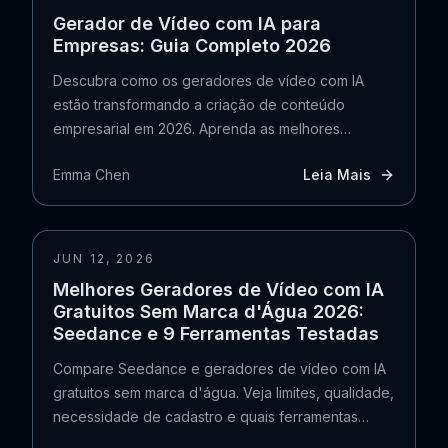
Gerador de Vídeo com IA para
Empresas: Guia Completo 2026
Descubra como os geradores de vídeo com IA
estão transformando a criação de conteúdo
empresarial em 2026. Aprenda as melhores
ferramentas, cálculos de ROI e fluxos de trabalho
Emma Chen
Leia Mais
passo a passo para começar a produzir vídeos
profissionais em minutos.
JUN 12, 2026
Melhores Geradores de Vídeo com IA
Gratuitos Sem Marca d'Água 2026:
Seedance e 9 Ferramentas Testadas
Compare Seedance e geradores de vídeo com IA
gratuitos sem marca d'água. Veja limites, qualidade,
necessidade de cadastro e quais ferramentas
exportam vídeo 1080p limpo.