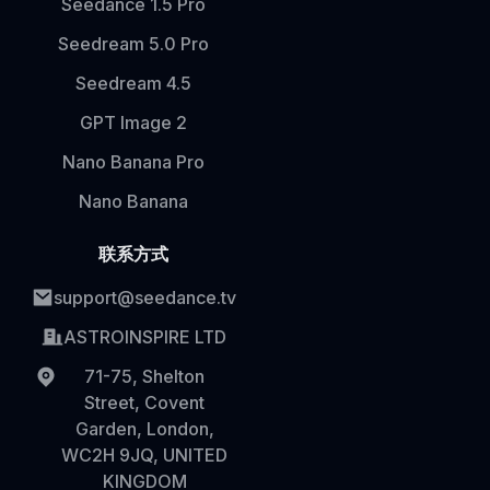
Seedance 1.5 Pro
Seedream 5.0 Pro
Seedream 4.5
GPT Image 2
Nano Banana Pro
Nano Banana
联系方式
support@seedance.tv
ASTROINSPIRE LTD
71-75, Shelton
Street, Covent
Garden, London,
WC2H 9JQ, UNITED
KINGDOM