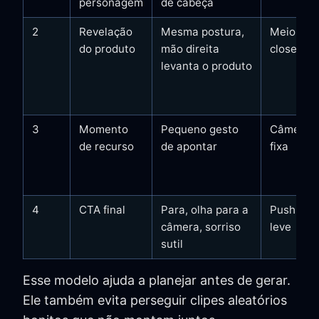
personagem
de cabeça
2
Revelação
Mesma postura,
Meio
do produto
mão direita
close
levanta o produto
3
Momento
Pequeno gesto
Câmera
de recurso
de apontar
fixa
4
CTA final
Para, olha para a
Push-in
câmera, sorriso
leve
sutil
Esse modelo ajuda a planejar antes de gerar.
Ele também evita perseguir clipes aleatórios