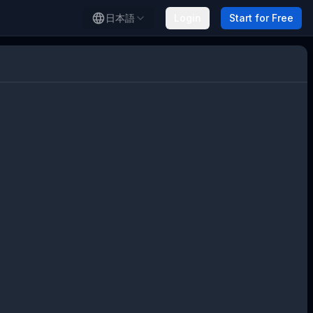
日本語
Login
Start for Free