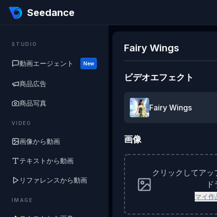
Seedance
STUDIO
Fairy Wings
動画エージェント
New
ビデオエフェクト
商品広告
商品写真
Fairy Wings
VIDEO
画像
画像から動画
テキストから動画
クリックしてアッ
リファレンスから動画
ド
マイ作
IMAGE