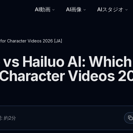
AI動画
AI画像
AIスタジオ
 for Character Videos 2026 [JA]
vs Hailuo AI: Which 
r Character Videos 2
: 約2分