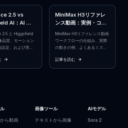
ce 2.5 vs
MiniMax H3リファレ
ield AI：AI 動
ンス動画：実例・コ
においてどちら
ツ・Seedanceとの比
2.5 と Higgsfield
MiniMax H3リファレンス動画
ているか？
較
映像品質、モーション
ワークフローの仕組み、実際
格設定、および実際
の動きの例、よくあるミスの
イター向けワークフ
回避方法、Seedanceとの比
む
記事を読む
点から比較し、次回
較を解説します。
クトに最適な AI 動
を選択しましょう。
ル
画像ツール
AIモデル
から動画
テキストから画像
Sora 2