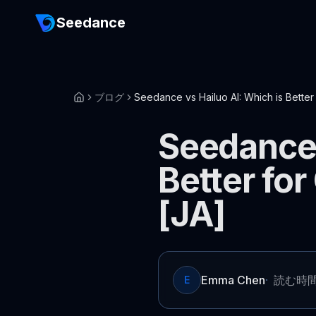
Seedance
ブログ
Seedance vs Hailuo AI: Which is Better
Seedance 
Better fo
[JA]
Emma Chen
·
読む時間
E