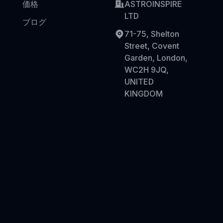
価格
ASTROINSPIRE
LTD
ブログ
71-75, Shelton
Street, Covent
Garden, London,
WC2H 9JQ,
UNITED
KINGDOM