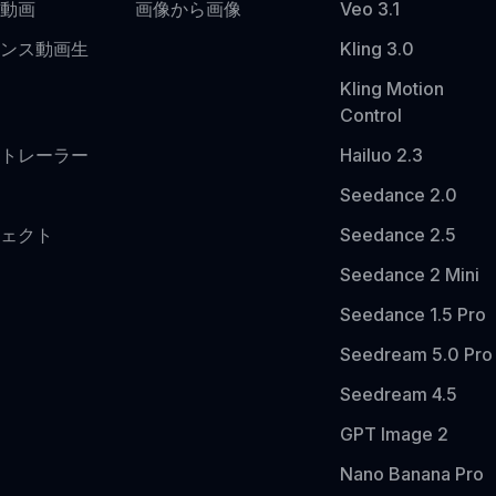
動画
画像から画像
Veo 3.1
ンス動画生
Kling 3.0
Kling Motion
Control
クトレーラー
Hailuo 2.3
Seedance 2.0
ェクト
Seedance 2.5
Seedance 2 Mini
Seedance 1.5 Pro
Seedream 5.0 Pro
Seedream 4.5
GPT Image 2
Nano Banana Pro