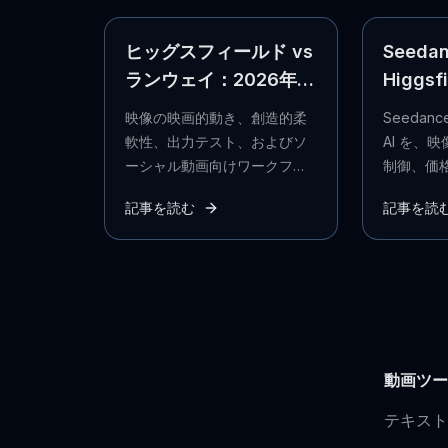
ヒッグスフィールド vs
Seedan
ランウェイ：2026年に
Higgsf
おいて、どちらのAI動
画生成
映像の映画的動き、創造的柔
Seedance 
画生成ツールが優れて
が優れ
軟性、出力テスト、およびソ
AI を、
いるか？
ーシャル動画向けワークフロ
制御、価
ーという観点からヒッグスフ
のクリエ
記事を読む
記事を読
ィールドとランウェイを比較
ローの観
し、その後、どのような場合
のプロジェ
にSeedanceがより適してい
画ツール
るかを確認します。
動画ツー
テキスト