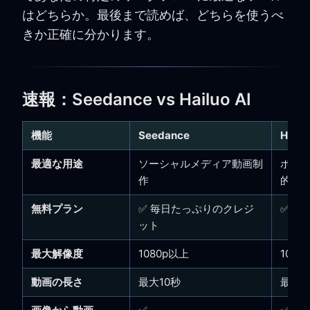
はどちらか。最後まで読めば、どちらを使うべ
きか正確に分かります。
速報：Seedance vs Hailuo AI
機能
Seedance
Hailu
最適な用途
ソーシャルメディア動画制
ポー
作
的ス
無料プラン
✅ 毎日たっぷりのクレジ
✅ 毎
ット
最大解像度
1080p以上
1080p
動画の長さ
最大10秒
最大6