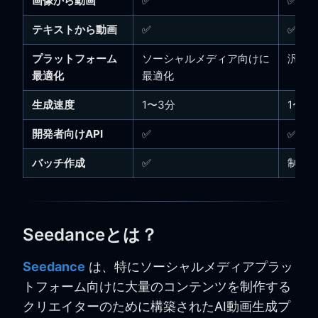
画像から動画
✅
✅（
テキストから動画
✅
✅
プラットフォーム
ソーシャルメディア向けに
汎用
最適化
最適化
生成速度
1〜3分
1〜3
開発者向けAPI
✅
✅
バッチ作成
✅
制限
Seedanceとは？
Seedance
は、特にソーシャルメディアプラッ
トフォーム向けに大量のコンテンツを制作する
クリエイターのために構築されたAI動画生成プ