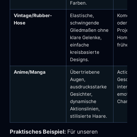
Farben.
Vintage/Rubber-
Elastische,
Komödia
Hose
schwingende
oder Ret
Gliedmaßen ohne
Projekte 
klare Gelenke,
Hommage
einfache
frühe An
kreisbasierte
Designs.
Anime/Manga
Übertriebene
Action, 
Augen,
Geschich
ausdrucksstarke
intensiv
Gesichter,
emotion
dynamische
Charakt
Aktionslinien,
stilisierte Haare.
Praktisches Beispiel:
Für unseren