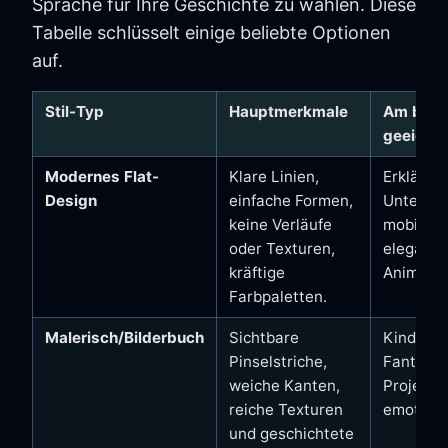
Sprache für Ihre Geschichte zu wählen. Diese
Tabelle schlüsselt einige beliebte Optionen
auf.
Stil-Typ
Hauptmerkmale
Am best
geeignet
Modernes Flat-
Klare Linien,
Erklärvid
Design
einfache Formen,
Unterne
keine Verläufe
mobile A
oder Texturen,
elegant
kräftige
Animatio
Farbpaletten.
Malerisch/Bilderbuch
Sichtbare
Kinderge
Pinselstriche,
Fantasyw
weiche Kanten,
Projekte
reiche Texturen
emotiona
und geschichtete