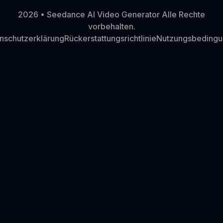
2026 • Seedance AI Video Generator Alle Rechte
vorbehalten.
nschutzerklärung
Rückerstattungsrichtlinie
Nutzungsbeding