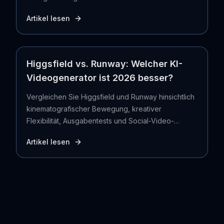
im Jahr 2026.
Artikel lesen
Higgsfield vs. Runway: Welcher KI-
Videogenerator ist 2026 besser?
Vergleichen Sie Higgsfield und Runway hinsichtlich
kinematografischer Bewegung, kreativer
Flexibilität, Ausgabentests und Social-Video-
Workflows – und erfahren Sie, wann Seedance die
Artikel lesen
bessere Wahl ist.