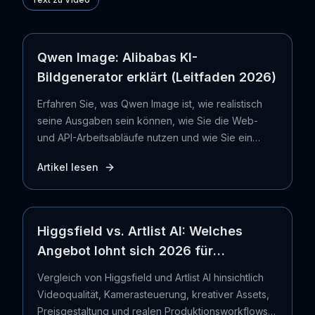
Qwen Image: Alibabas KI-
Bildgenerator erklärt (Leitfaden 2026)
Erfahren Sie, was Qwen Image ist, wie realistisch
seine Ausgaben sein können, wie Sie die Web-
und API-Arbeitsabläufe nutzen und wie Sie ein
generiertes Standbild mit Seedance in ein Video
Artikel lesen
umwandeln.
Higgsfield vs. Artlist AI: Welches
Angebot lohnt sich 2026 für
Videoersteller?
Vergleich von Higgsfield und Artlist AI hinsichtlich
Videoqualität, Kamerasteuerung, kreativer Assets,
Preisgestaltung und realen Produktionsworkflows