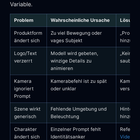
Variable.
Problem
Wahrscheinliche Ursache
Lösung
Produktform
Zu viel Bewegung oder
„Produkt
ändert sich
vages Subjekt
hinzufü
Logo/Text
Modell wird gebeten,
„Keinen 
verzerrt
winzige Details zu
sauberer
animieren
Kamera
Kamerabefehl ist zu spät
Kamerari
ignoriert
oder unklar
verschie
Prompt
Szene wirkt
Fehlende Umgebung und
Hintergr
generisch
Beleuchtung
hinzufüg
Charakter
Einzelner Prompt fehlt
Referenz
ändert sich
Identitätsanker
Video
ve