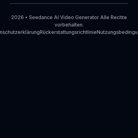
2026 • Seedance AI Video Generator Alle Rechte
vorbehalten.
nschutzerklärung
Rückerstattungsrichtlinie
Nutzungsbeding