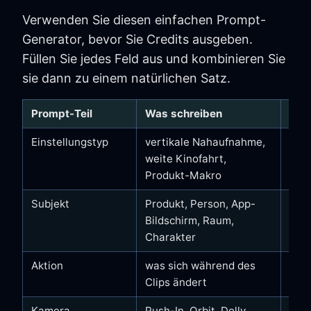
Verwenden Sie diesen einfachen Prompt-
Generator, bevor Sie Credits ausgeben.
Füllen Sie jedes Feld aus und kombinieren Sie
sie dann zu einem natürlichen Satz.
Prompt-Teil
Was schreiben
Beis
Einstellungstyp
vertikale Nahaufnahme,
9:1
weite Kinofahrt,
Nah
Produkt-Makro
Subjekt
Produkt, Person, App-
ein
Bildschirm, Raum,
ein
Charakter
Aktion
was sich während des
dre
Clips ändert
Lic
Kamera
Push-In, Orbit, Dolly,