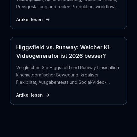
Preisgestaltung und realen Produktionsworkflows
im Jahr 2026.
Artikel lesen
Higgsfield vs. Runway: Welcher KI-
Videogenerator ist 2026 besser?
Vergleichen Sie Higgsfield und Runway hinsichtlich
kinematografischer Bewegung, kreativer
Flexibilität, Ausgabentests und Social-Video-
Workflows – und erfahren Sie, wann Seedance die
Artikel lesen
bessere Wahl ist.