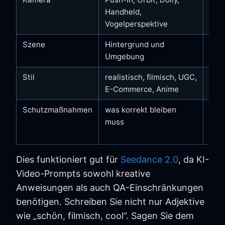
lan
Handheld,
Orb
Vogelperspektive
Szene
Hintergrund und
min
Umgebung
Stil
realistisch, filmisch, UGC,
Pre
E-Commerce, Anime
Schutzmaßnahmen
was korrekt bleiben
kei
muss
Log
Pro
Dies funktioniert gut für
Seedance 2.0
, da KI-
Video-Prompts sowohl kreative
Anweisungen als auch QA-Einschränkungen
benötigen. Schreiben Sie nicht nur Adjektive
wie „schön, filmisch, cool“. Sagen Sie dem