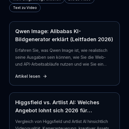
Text zu Video
Qwen Image: Alibabas KI-
Bildgenerator erklärt (Leitfaden 2026)
Erfahren Sie, was Qwen Image ist, wie realistisch
seine Ausgaben sein können, wie Sie die Web-
und API-Arbeitsabläufe nutzen und wie Sie ein
generiertes Standbild mit Seedance in ein Video
Artikel lesen
umwandeln.
Higgsfield vs. Artlist AI: Welches
Angebot lohnt sich 2026 für
Videoersteller?
Vergleich von Higgsfield und Artlist AI hinsichtlich
Videoqualität, Kamerasteuerung, kreativer Assets,