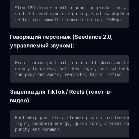
Slow 180-degree orbit around the product on a clea
soft diffused studio lighting, shallow depth of fi
Говорящий персонаж (Seedance 2.0,
управляемый звуком):
Front-facing portrait, natural blinking and head m
calmly to camera, soft key light, neutral backgrou
Зацепка для TikTok / Reels (текст-в-
видео):
Fast whip-pan into a steaming cup of coffee on a c
light, handheld energy, quick zoom, vibrant colors