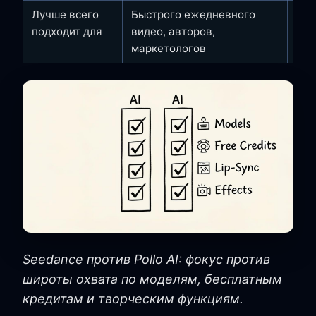
Лучше всего
Быстрого ежедневного
Сту
подходит для
видео, авторов,
кот
маркетологов
и э
Seedance против Pollo AI: фокус против
широты охвата по моделям, бесплатным
кредитам и творческим функциям.