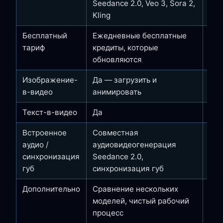
Seedance 2.0, Veo 3, Sora 2,
Poll
Kling
Hai
Бесплатный
Ежедневные бесплатные
Бес
тариф
кредиты, которые
огр
обновляются
выв
Изображение-
Да — загрузить и
Да 
в-видео
анимировать
Текст-в-видео
Да
Да
Встроенное
Совместная
ИИ-
аудио /
аудиовидеогенерация
язы
синхронизация
Seedance 2.0,
губ
синхронизация губ
Дополнительно
Сравнение нескольких
Ава
моделей, чистый рабочий
муз
процесс
обр