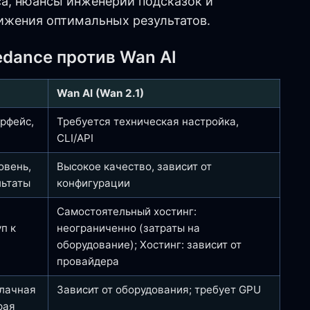
са, нюансы инженерии подсказок и
ижения оптимальных результатов.
edance против Wan AI
Wan AI (Wan 2.1)
рфейс,
Требуется техническая настройка,
CLI/API
овень,
Высокое качество, зависит от
льтаты
конфигурации
Самостоятельный хостинг:
п к
неограниченно (затраты на
оборудование); Хостинг: зависит от
провайдера
лачная
Зависит от оборудования; требует GPU
рая