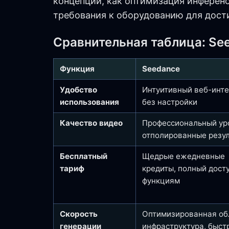
концепции, как оптимизация инферен
требования к оборудованию для дост
Сравнительная таблица: Se
Функция
Seedance
Удобство
Интуитивный веб-инте
использования
без настройки
Качество видео
Профессиональный ур
отполированные резу
Бесплатный
Щедрые ежедневные
тариф
кредиты, полный досту
функциям
Скорость
Оптимизированная об
генерации
инфраструктура, быст