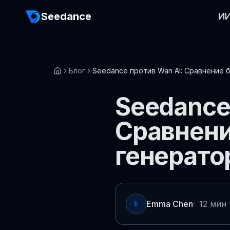
Seedance
ИИ
Блог
Seedance против Wan AI: Сравнение 
Seedance
Сравнени
генерато
Emma Chen
·
12 мин
E