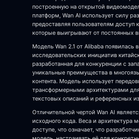
построенную на открытой видеомодели
платформ, Wan AI использует силу р
предоставляя пользователям доступ 
которые выигрывают от постоянных в
Модель Wan 2.1 от Alibaba появилась 
исследовательских инициатив китайск
разработанная для конкуренции с зап
уникальные преимущества в многоязы
контента. Модель использует передов
трансформерными архитектурами для
текстовых описаний и референсных и
Отличительной чертой Wan AI являетс
исходного кода. Веса и архитектура 
доступе, что означает, что разработ
модель, настраивать её для конкретн