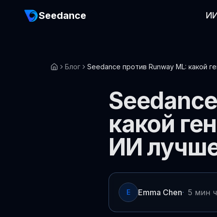
Seedance
ИИ
Блог
Seedance против Runway ML: какой г
Seedance
какой ген
ИИ лучше
Emma Chen
·
5 мин 
E