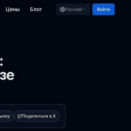
Цены
Блог
Русский
Войти
:
зе
сылку
Поделиться в X