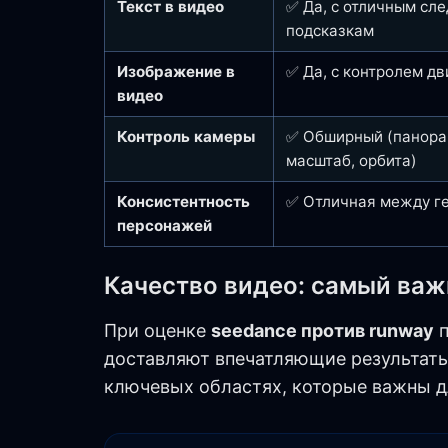
Текст в видео
✅ Да, с отличным сл
подсказкам
Изображение в
✅ Да, с контролем д
видео
Контроль камеры
✅ Обширный (панорам
масштаб, орбита)
Консистентность
✅ Отличная между г
персонажей
Качество видео: самый ва
При оценке
seedance против runway
п
доставляют впечатляющие результаты
ключевых областях, которые важны д