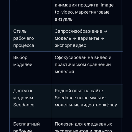
анимация продукта, image-
ви
to-video, маркетинговые
ис
визуалы
Стиль
Запрос/изображение →
Па
рабочего
модель → варианты →
мо
процесса
экспорт видео
ра
Выбор
Сфокусирован на видео и
Бо
моделей
практическом сравнении
дл
моделей
ау
це
Доступ к
Родной опыт на сайте
Op
моделям
Seedance плюс мульти-
мо
Seedance
модельные видео-воркфлоу
See
Se
Бесплатный
Полезен для ежедневных
Оф
рабочий
экспериментов и прямого
пр