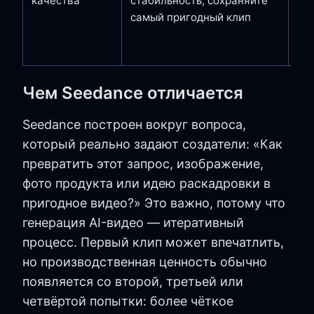
качества
стабильность, сохраняйте
ст
самый пригодный клип
ко
ин
не
Чем Seedance отличается
Seedance построен вокруг вопроса,
который реально задают создатели: «Как
превратить этот запрос, изображение,
фото продукта или идею раскадровки в
пригодное видео?» Это важно, потому что
генерация AI-видео — итеративный
процесс. Первый клип может впечатлить,
но производственная ценность обычно
появляется со второй, третьей или
четвёртой попытки: более чёткое