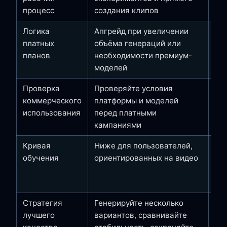
процесс
создания клипов
бе
Логика
Апгрейд при увеличении
Ме
платных
объёма генераций или
оф
планов
необходимости премиум-
Adv
моделей
Проверка
Проверяйте условия
Ко
коммерческого
платформы и моделей
в 
использования
перед платными
ст
кампаниями
пр
Кривая
Ниже для пользователей,
Вы
обучения
ориентированных на видео
ви
ну
вм
Стратегия
Генерируйте несколько
Вы
лучшего
вариантов, сравнивайте
мод