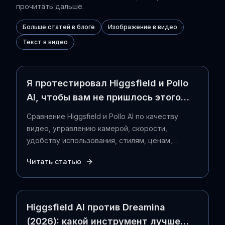
прочитать дальше.
Больше статей в блоге
Изображение в видео
Текст в видео
Я протестировал Higgsfield и Pollo
AI, чтобы вам не пришлось этого
делать
Сравнение Higgsfield и Pollo AI по качеству
видео, управлению камерой, скорости,
удобству использования, стилям, ценам,
реальным отзывам пользователей и лучшим
Читать статью
рабочим процессам в 2026 году.
Higgsfield AI против Dreamina
(2026): какой инструмент лучше