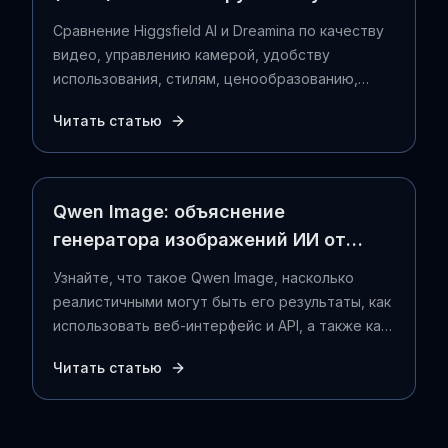
для генерации видео с ИИ?
Сравнение Higgsfield AI и Dreamina по качеству
видео, управлению камерой, удобству
использования, стилям, ценообразованию,
отзывам сообщества и оптимальному
Читать статью
рабочему процессу для вашего следующего
проекта.
Qwen Image: объяснение
генератора изображений ИИ от
Alibaba (руководство на 2026 г.)
Узнайте, что такое Qwen Image, насколько
реалистичными могут быть его результаты, как
использовать веб-интерфейс и API, а также как
превратить сгенерированное статическое
Читать статью
изображение в видео с помощью Seedance.